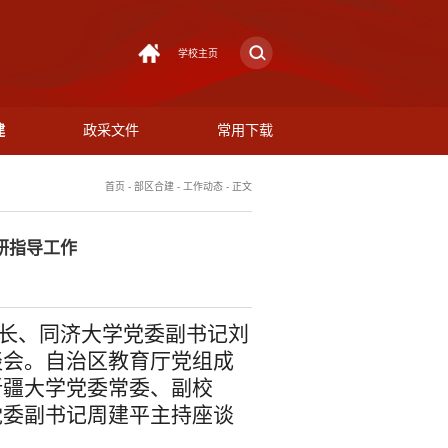
学校主页
建
政采文件
常用下载
首页
-
部区合建
-
工作动态
-
正文
研指导工作
长
、同济大学党委副书记
刘
谈会
。自治区教育厅党组成
新疆大学党委常委、副校
党委副书记周建平主持座谈