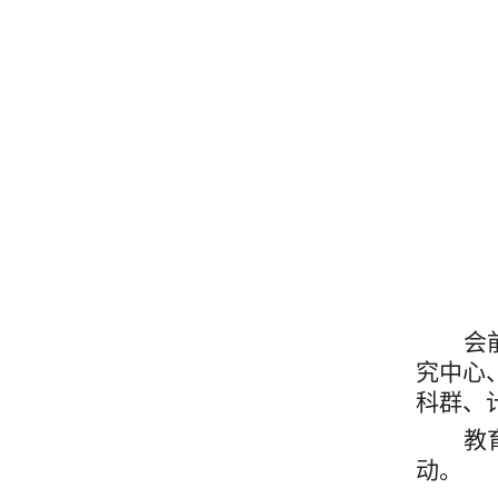
会
究中心
科
群、
教
动。