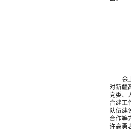
会
对新疆
党委、
合建工
队伍建
合作等
许高勇