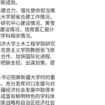
得新成效。
共建合力、强化使命担当推
疆大学部省合建工作
情况
。
与研究中心建设情况，黄雪
建设情况，
钱育蓉
汇报计
程学科相关
情况。
同济大学土木工程学院研究
马克思主义学院教授张飞岸
与合作、加快国际化进程、
学把脉
支招
、出谋划策，提
总书记视察新疆大学
时
的重
略，充分发挥对口支援与对
新疆经济社会发展中取得丰
形成富有鲜明特色的学科体
国家战略
和
自治区经济社会