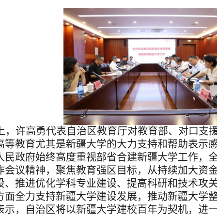
上，
许高勇代表自治区教育厅对教育部
、
对口支
高等教育尤其是新疆大学的大力支持
和帮助
表示
人民政府始终高度重视
部省
合建新疆大学工作，
作会议精神，聚焦教育强区目标，从持续加大资
设、推进优化学科专业建设、提高
科研和
技术
攻
方面全力支持新疆大学建设发展，推动新疆大学
表示
，
自治区将以新疆大学建校百年为契机，进