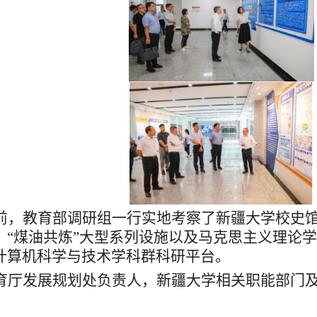
前，教育部调研组一行实地考察了新疆大学校史
、
“煤油共
炼
”大型系列设施以及马克思主义理论
计算机科学与技术学科群科研平台。
育厅发展规划处负责人，新疆大学相关职
能
部门