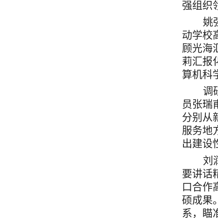
强组织
姚
动学校
顾光海
莉汇报
算机科
调
员张瑞
分别从
服务地
出建设
刘
要讲话
口合作
硕成果
系
，
瞄