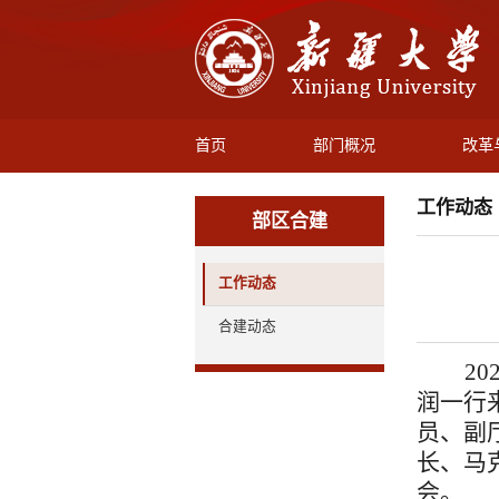
首页
部门概况
改革
工作动态
部区合建
工作动态
合建动态
20
润一行
员、副
长、
马
会。