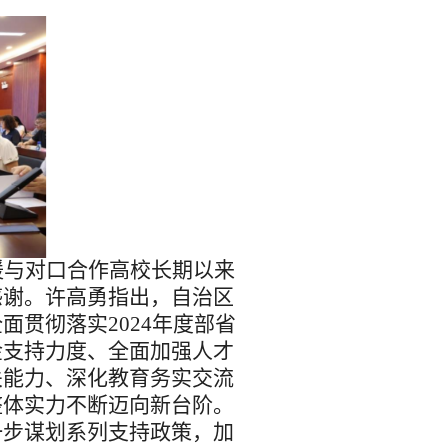
援与对口合作高校长期以来
感谢
。
许高勇指出，自治区
全面贯彻落实
202
4
年度
部省
金支持力度、全面加强人才
关
能力、深化教育务实交流
整体实力不断迈向新台阶。
一步谋划系列支持政策，加