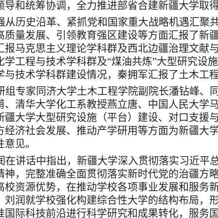
领导和统筹协调，全力推进部省合建新疆大学取
强从历史沿革
、
紧抓党和国家重大战略机遇汇聚
高质量发展
、
引领教育强区建设
等方面汇报
了
新
汇报马克思主义理论学科群及西北边疆治理文献
化学工程与技术学科
群
及
“
煤油共炼
”
大型研究设施
学与技术学科群
建设
情况
，
秦拥军汇报了
土木工
研组
专家同济大学土木工程学院副院长潘钻峰、
甫、清华大学化工系教授燕立唐、中国人民大学
新疆大学大型研究设施（平台）建设、对口支援
方经济社会发展、
推动
产学研用等
方面
为新疆大
性意见。
润
在
讲话
中
指出，新疆大学深入贯彻落实
习近平
精神，
完整准确全面
贯彻落实新时代党的治疆
方
高校资源优势，在推动学校各项事业发展和服务
。刘润就
学
校
强化构建综合性大学的结构布局
，
准国际科技前沿
进行科学研究和成果转化，
服务